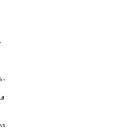
n
er,
t
ll
ews