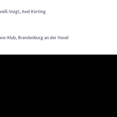
iß-Voigt, Axel Körting
ane-Klub, Brandenburg an der Havel