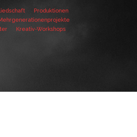
iedschaft
Produktionen
Mehrgenerationenprojekte
ter
Kreativ-Workshops