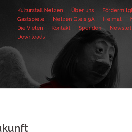
Kulturstall Netzen
Über uns
Fördermitgl
Gastspiele
Netzen Gleis 9A
Heimat
Die Vielen
Kontakt
Spenden
Newslet
Downloads
ukunft