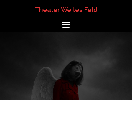
Springe
Theater Weites Feld
zum
Inhalt