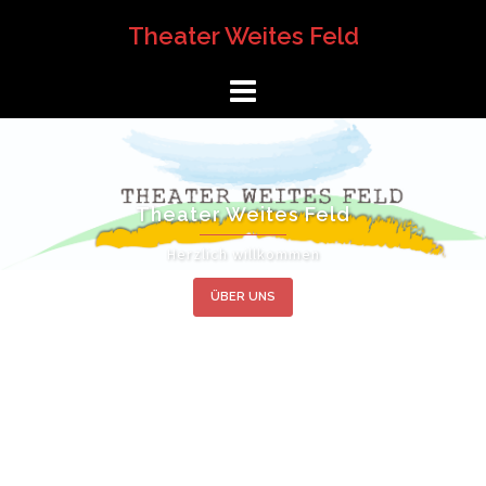
Springe
Theater Weites Feld
zum
Inhalt
Theater Weites Feld
Herzlich willkommen
ÜBER UNS