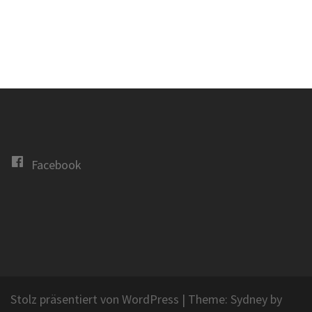
Facebook
Stolz präsentiert von WordPress
|
Theme:
Sydney
by