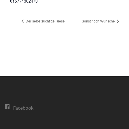
015774302473
Der selbstsüchtige Riese
Sonst noch Wünsche
Facebook