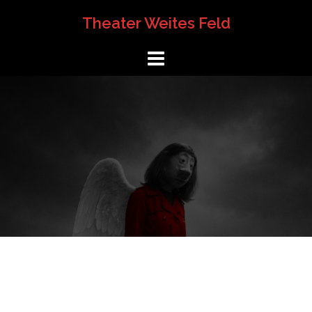
Springe
Theater Weites Feld
zum
Inhalt