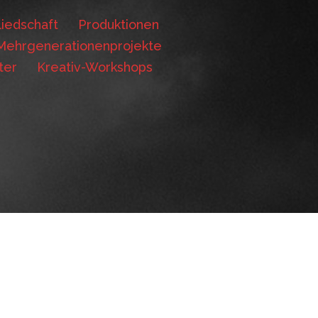
iedschaft
Produktionen
Mehrgenerationenprojekte
ter
Kreativ-Workshops