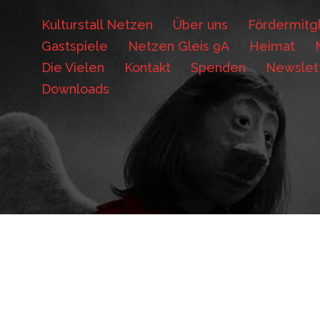
Kulturstall Netzen
Über uns
Fördermitgl
Gastspiele
Netzen Gleis 9A
Heimat
Die Vielen
Kontakt
Spenden
Newslet
Downloads