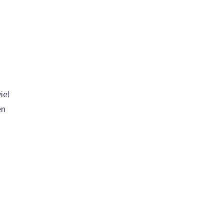
iel
en