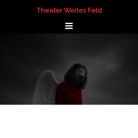
Springe
Theater Weites Feld
zum
Inhalt