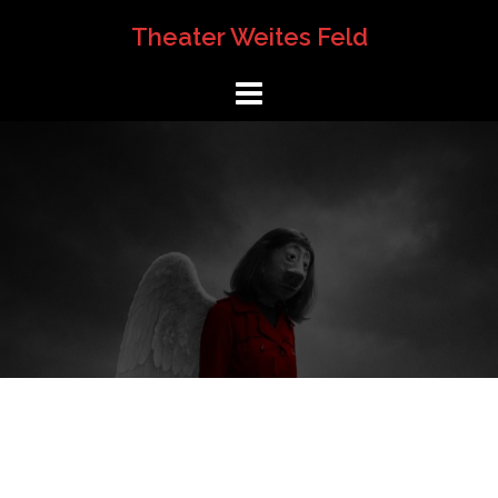
Springe
Theater Weites Feld
zum
Inhalt