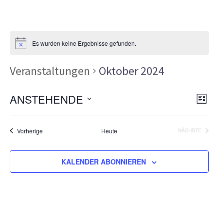
Es wurden keine Ergebnisse gefunden.
Veranstaltungen
Oktober 2024
Ans
Ver
ANSTEHENDE
LISTE
Ans
Nav
Datum
Nav
wählen.
Veranstaltungen
Vorherige
Heute
NÄCHSTE
VERANSTA
KALENDER ABONNIEREN