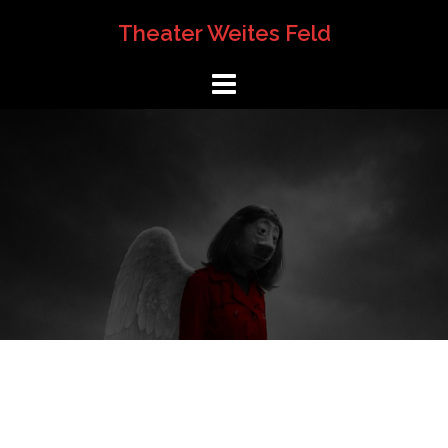
Springe
Theater Weites Feld
zum
Inhalt