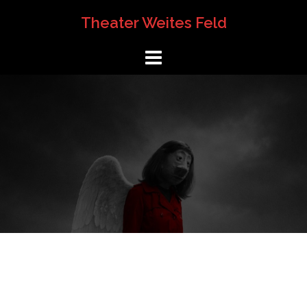
Springe
Theater Weites Feld
zum
Inhalt