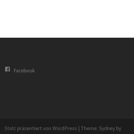
Facebook
Stolz präsentiert von WordPress
|
Theme:
Sydney
by