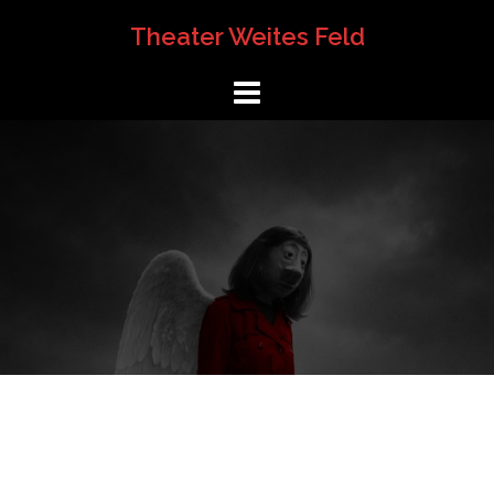
Springe
Theater Weites Feld
zum
Inhalt