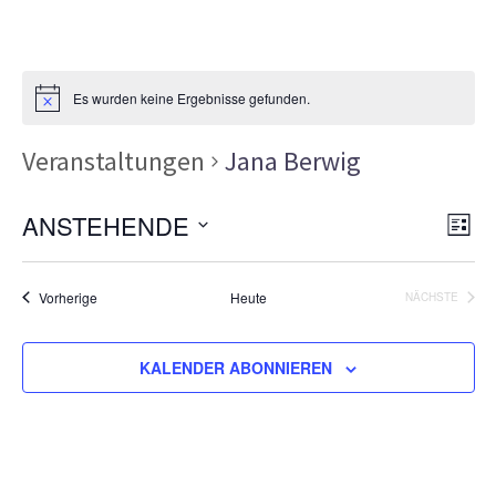
Es wurden keine Ergebnisse gefunden.
Veranstaltungen
Jana Berwig
Ans
Ver
ANSTEHENDE
LISTE
Ans
Nav
Datum
Nav
wählen.
Veranstaltungen
Vorherige
Heute
NÄCHSTE
VERANSTA
KALENDER ABONNIEREN