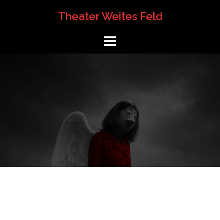
Springe
Theater Weites Feld
zum
Inhalt