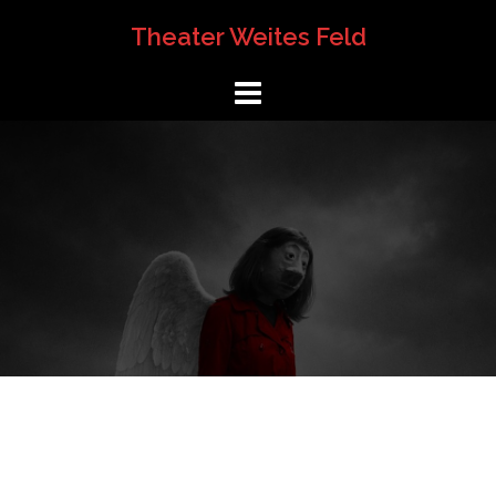
Springe
Theater Weites Feld
zum
Inhalt