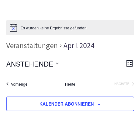
Es wurden keine Ergebnisse gefunden.
Veranstaltungen
April 2024
Ans
Ver
ANSTEHENDE
LISTE
Ans
Nav
Datum
Nav
wählen.
Veranstaltungen
Vorherige
Heute
NÄCHSTE
VERANSTA
KALENDER ABONNIEREN