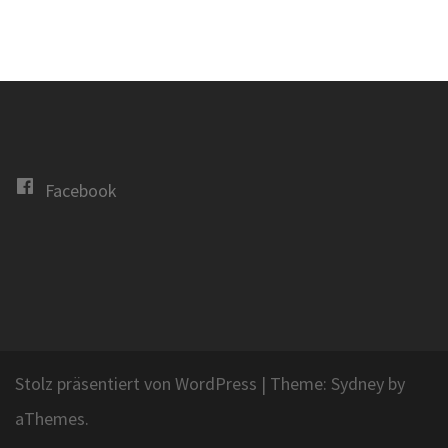
Facebook
Stolz präsentiert von WordPress
|
Theme:
Sydney
by
aThemes.