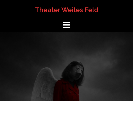
Springe
Theater Weites Feld
zum
Inhalt