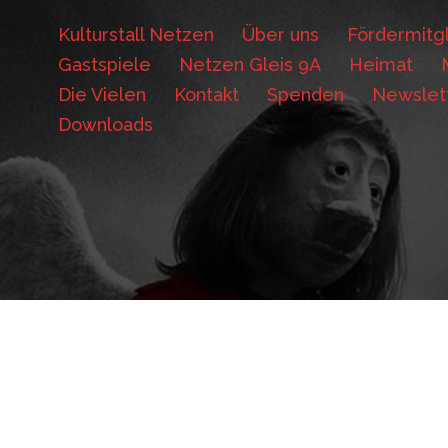
Kulturstall Netzen
Über uns
Fördermitgl
Gastspiele
Netzen Gleis 9A
Heimat
Die Vielen
Kontakt
Spenden
Newslet
Downloads