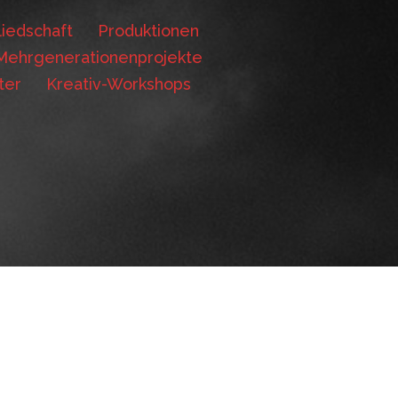
iedschaft
Produktionen
Mehrgenerationenprojekte
ter
Kreativ-Workshops