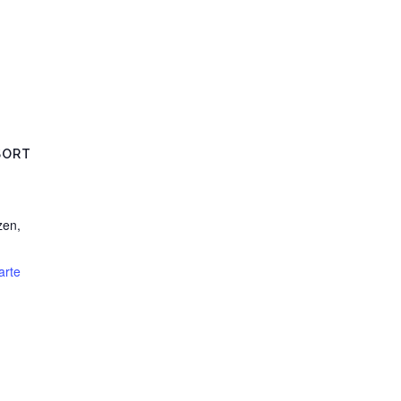
SORT
zen
,
arte