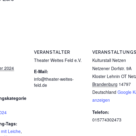
VERANSTALTER
VERANSTALTUNG
Theater Weites Feld e.V.
Kulturstall Netzen
er 2024
Netzener Dorfstr. 9A
E-Mail:
Kloster Lehnin OT Net
info@theater-weites-
Brandenburg
14797
feld.de
Deutschland
Google K
ngskategorie
anzeigen
Telefon:
024
015774302473
ng-Tags:
 mit Leiche
,