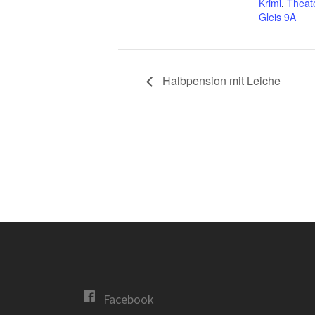
Krimi
,
Theat
Gleis 9A
Halbpension mit Leiche
Facebook