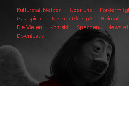
Kulturstall Netzen
Über uns
Fördermitgl
Gastspiele
Netzen Gleis 9A
Heimat
Die Vielen
Kontakt
Spenden
Newslet
Downloads