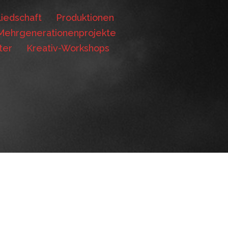
iedschaft
Produktionen
Mehrgenerationenprojekte
ter
Kreativ-Workshops