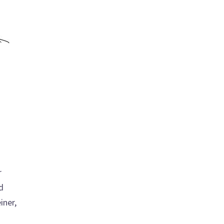
r
d
iner,