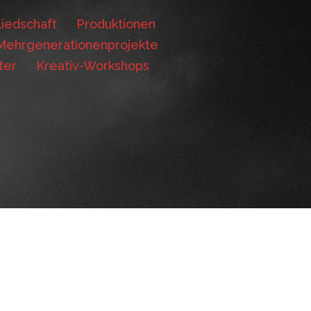
iedschaft
Produktionen
Mehrgenerationenprojekte
ter
Kreativ-Workshops