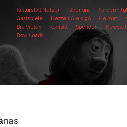
Kulturstall Netzen
Über uns
Fördermitgl
Gastspiele
Netzen Gleis 9A
Heimat
Die Vielen
Kontakt
Spenden
Newslet
Downloads
anas