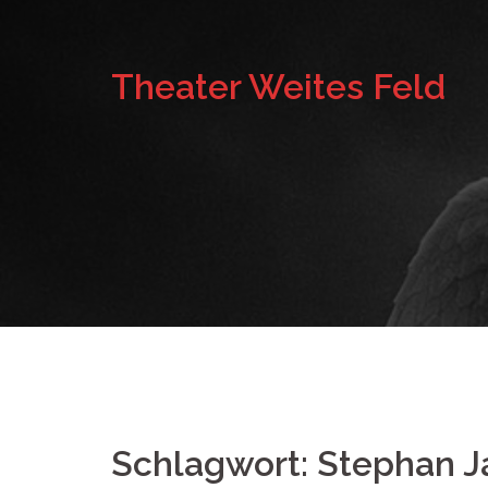
Springe
zum
Theater Weites Feld
Inhalt
Schlagwort:
Stephan J