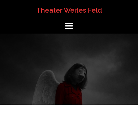
Springe
Theater Weites Feld
zum
Inhalt