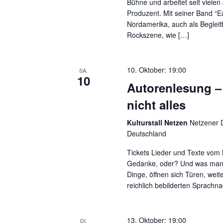
Bühne und arbeitet seit viele
Produzent. Mit seiner Band “E
Nordamerika, auch als Begleitb
Rockszene, wie […]
10. Oktober: 19:00
SA.
10
Autorenlesung –
nicht alles
Kulturstall Netzen
Netzener D
Deutschland
Tickets Lieder und Texte vom
Gedanke, oder? Und was man s
Dinge, öffnen sich Türen, weit
reichlich bebilderten Sprachna
13. Oktober: 19:00
DI.