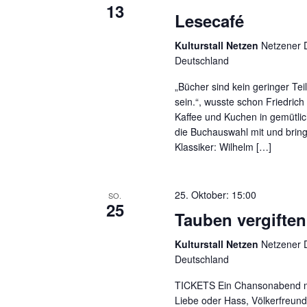
13
Lesecafé
Kulturstall Netzen
Netzener D
Deutschland
„Bücher sind kein geringer Tei
sein.“, wusste schon Friedrich 
Kaffee und Kuchen in gemütli
die Buchauswahl mit und bringe
Klassiker: Wilhelm […]
25. Oktober: 15:00
SO.
25
Tauben vergiften
Kulturstall Netzen
Netzener D
Deutschland
TICKETS Ein Chansonabend mit
Liebe oder Hass, Völkerfreun