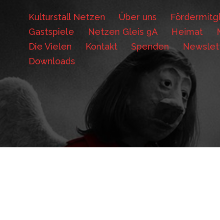
Kulturstall Netzen
Über uns
Fördermitgl
Gastspiele
Netzen Gleis 9A
Heimat
Die Vielen
Kontakt
Spenden
Newslet
Downloads