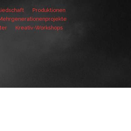
iedschaft
Produktionen
Mehrgenerationenprojekte
ter
Kreativ-Workshops