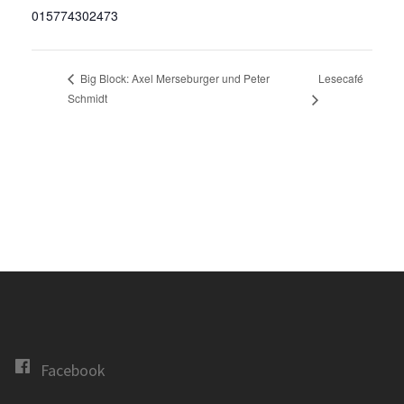
015774302473
Lesecafé
Big Block: Axel Merseburger und Peter
Schmidt
Facebook