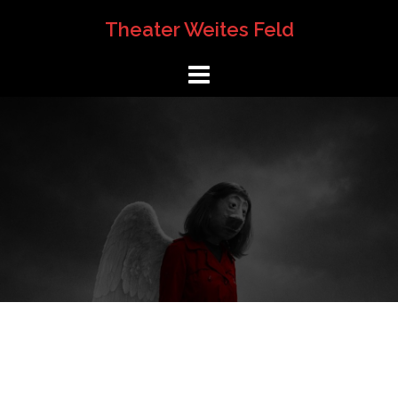
Springe
Theater Weites Feld
zum
Inhalt