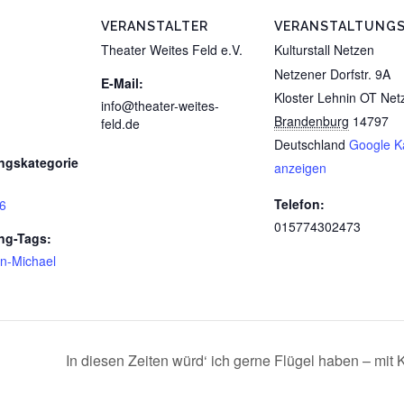
VERANSTALTER
VERANSTALTUNG
Theater Weites Feld e.V.
Kulturstall Netzen
Netzener Dorfstr. 9A
E-Mail:
Kloster Lehnin OT Net
info@theater-weites-
Brandenburg
14797
feld.de
Deutschland
Google K
ngskategorie
anzeigen
Telefon:
6
015774302473
ng-Tags:
n-Michael
In diesen Zeiten würd‘ ich gerne Flügel haben – mit