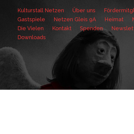
Kulturstall Netzen
Über uns
Fördermitgl
Gastspiele
Netzen Gleis 9A
Heimat
Die Vielen
Kontakt
Spenden
Newslet
Downloads