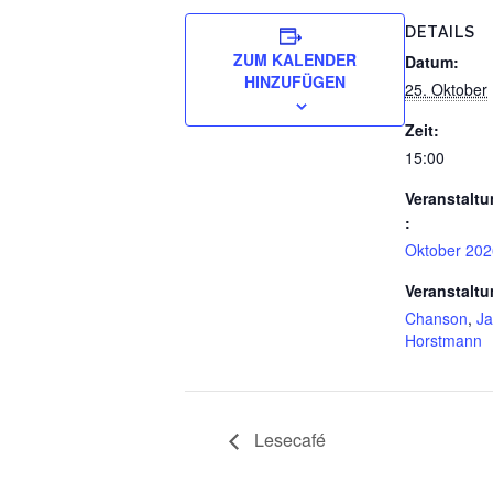
DETAILS
ZUM KALENDER
Datum:
HINZUFÜGEN
25. Oktober
Zeit:
15:00
Veranstaltu
:
Oktober 202
Veranstaltu
Chanson
,
Ja
Horstmann
Lesecafé