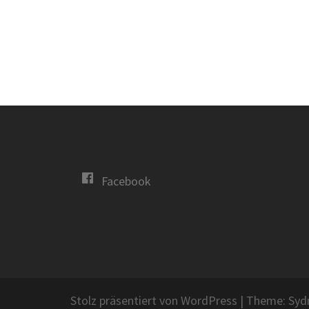
Facebook
Stolz präsentiert von WordPress
|
Theme:
Syd