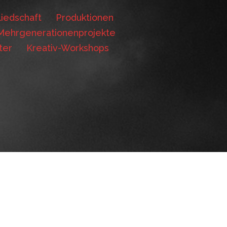
iedschaft
Produktionen
Mehrgenerationenprojekte
ter
Kreativ-Workshops