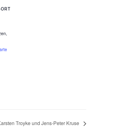
SORT
zen
,
arte
 Karsten Troyke und Jens-Peter Kruse