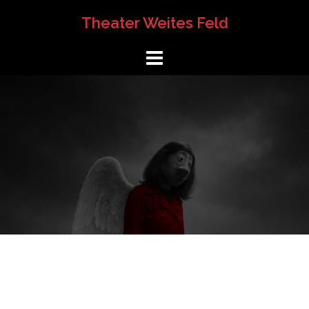
Springe
Theater Weites Feld
zum
Inhalt