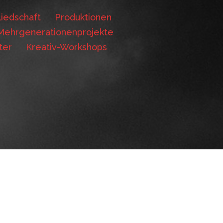
iedschaft
Produktionen
Mehrgenerationenprojekte
ter
Kreativ-Workshops