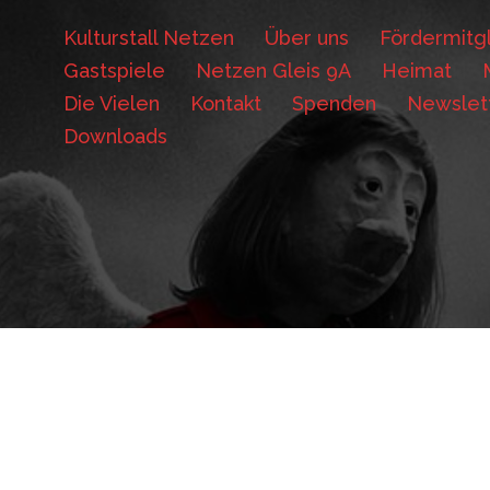
Kulturstall Netzen
Über uns
Fördermitgl
Gastspiele
Netzen Gleis 9A
Heimat
Die Vielen
Kontakt
Spenden
Newslet
Downloads