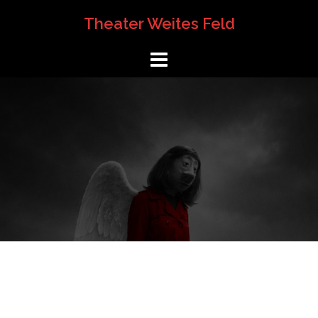
Springe
Theater Weites Feld
zum
Inhalt