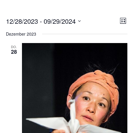
Ans
Ver
12/28/2023
 - 
09/29/2024
LISTE
Ans
Nav
Datum
Nav
Dezember 2023
wählen.
DO.
28