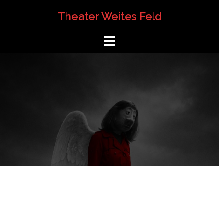
Springe
Theater Weites Feld
zum
Inhalt