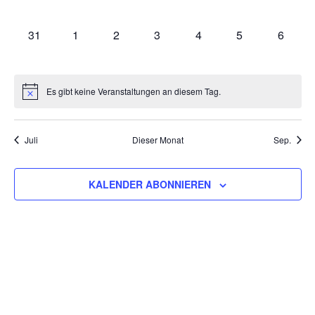
VERANSTALTUNGEN,
VERANSTALTUNGEN,
VERANSTALTUNGEN,
VERANSTALTUNGEN,
VERANSTALTUNGEN,
VERANSTALTU
VERAN
0
0
0
0
0
0
0
31
1
2
3
4
5
6
VERANSTALTUNGEN,
VERANSTALTUNGEN,
VERANSTALTUNGEN,
VERANSTALTUNGEN,
VERANSTALTUNGEN,
VERANSTALT
VERAN
Es gibt keine Veranstaltungen an diesem Tag.
Juli
Dieser Monat
Sep.
KALENDER ABONNIEREN