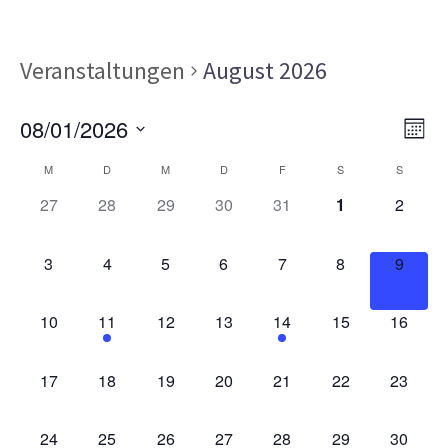
Veranstaltungen
August 2026
Ans
Ver
08/01/2026
MON
Ans
Nav
Datum
Kalender
Nav
M
D
M
D
F
S
S
wählen.
von
0
0
0
0
0
0
0
27
28
29
30
31
1
2
VERANSTALTUNGEN,
VERANSTALTUNGEN,
VERANSTALTUNGEN,
VERANSTALTUNGEN,
VERANSTALTUNGEN,
VERANSTALT
VERAN
Veranstaltungen
0
0
0
0
0
0
0
3
4
5
6
7
8
9
VERANSTALTUNGEN,
VERANSTALTUNGEN,
VERANSTALTUNGEN,
VERANSTALTUNGEN,
VERANSTALTUNGEN,
VERANSTALT
VERAN
0
1
0
0
1
0
0
10
11
12
13
14
15
16
VERANSTALTUNGEN,
VERANSTALTUNG,
VERANSTALTUNGEN,
VERANSTALTUNGEN,
VERANSTALTUNG,
VERANSTALTU
VERAN
0
0
0
0
0
0
0
17
18
19
20
21
22
23
VERANSTALTUNGEN,
VERANSTALTUNGEN,
VERANSTALTUNGEN,
VERANSTALTUNGEN,
VERANSTALTUNGEN,
VERANSTALTU
VERAN
0
0
0
0
0
0
0
24
25
26
27
28
29
30