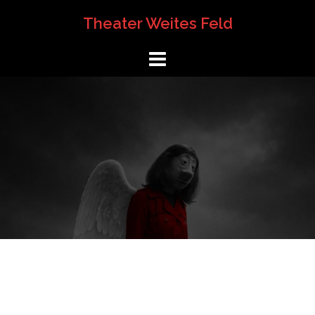
Springe
Theater Weites Feld
zum
Inhalt