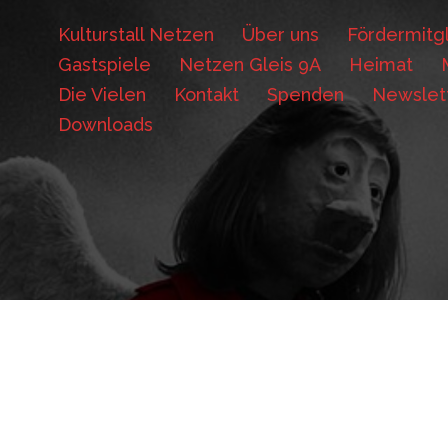
Kulturstall Netzen
Über uns
Fördermitgl
Gastspiele
Netzen Gleis 9A
Heimat
Die Vielen
Kontakt
Spenden
Newslet
Downloads