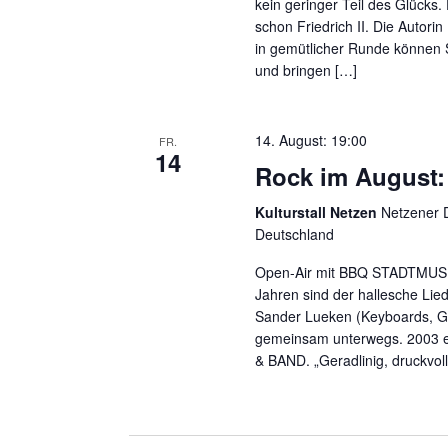
kein geringer Teil des Glücks. 
schon Friedrich II. Die Autori
in gemütlicher Runde können 
und bringen […]
14. August: 19:00
FR.
14
Rock im August:
Kulturstall Netzen
Netzener D
Deutschland
Open-Air mit BBQ STADTMUSIK
Jahren sind der hallesche Lie
Sander Lueken (Keyboards, G
gemeinsam unterwegs. 2003 e
& BAND. „Geradlinig, druckvoll