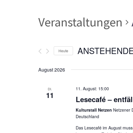
Veranstaltungen
ANSTEHEND
Heute
Datum
wählen.
August 2026
11. August: 15:00
DI.
11
Lesecafé – entfäl
Kulturstall Netzen
Netzener D
Deutschland
Das Lesecafé im August muss a