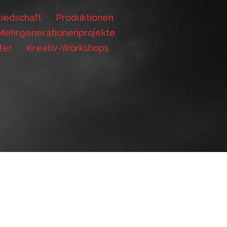
iedschaft
Produktionen
Mehrgenerationenprojekte
ter
Kreativ-Workshops