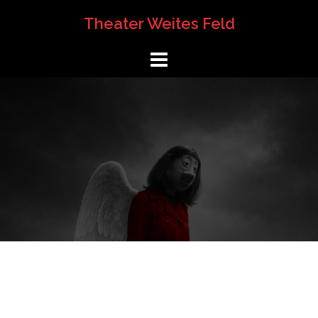
Springe
Theater Weites Feld
zum
Inhalt