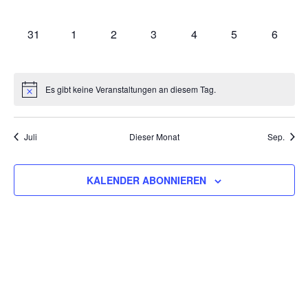
VERANSTALTUNGEN,
VERANSTALTUNGEN,
VERANSTALTUNGEN,
VERANSTALTUNGEN,
VERANSTALTUNGEN,
VERANSTALTU
VERAN
0
0
0
0
0
0
0
31
1
2
3
4
5
6
VERANSTALTUNGEN,
VERANSTALTUNGEN,
VERANSTALTUNGEN,
VERANSTALTUNGEN,
VERANSTALTUNGEN,
VERANSTALT
VERAN
Es gibt keine Veranstaltungen an diesem Tag.
Juli
Dieser Monat
Sep.
KALENDER ABONNIEREN