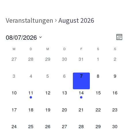
Veranstaltungen
August 2026
Ans
Ver
08/07/2026
MON
Ans
Nav
Datum
Kalender
Nav
M
D
M
D
F
S
S
wählen.
von
0
0
0
0
0
0
0
27
28
29
30
31
1
2
VERANSTALTUNGEN,
VERANSTALTUNGEN,
VERANSTALTUNGEN,
VERANSTALTUNGEN,
VERANSTALTUNGEN,
VERANSTALT
VERAN
Veranstaltungen
0
0
0
0
0
0
0
3
4
5
6
7
8
9
VERANSTALTUNGEN,
VERANSTALTUNGEN,
VERANSTALTUNGEN,
VERANSTALTUNGEN,
VERANSTALTUNGEN,
VERANSTALT
VERAN
0
1
0
0
1
0
0
10
11
12
13
14
15
16
VERANSTALTUNGEN,
VERANSTALTUNG,
VERANSTALTUNGEN,
VERANSTALTUNGEN,
VERANSTALTUNG,
VERANSTALTU
VERAN
0
0
0
0
0
0
0
17
18
19
20
21
22
23
VERANSTALTUNGEN,
VERANSTALTUNGEN,
VERANSTALTUNGEN,
VERANSTALTUNGEN,
VERANSTALTUNGEN,
VERANSTALTU
VERAN
0
0
0
0
0
0
0
24
25
26
27
28
29
30