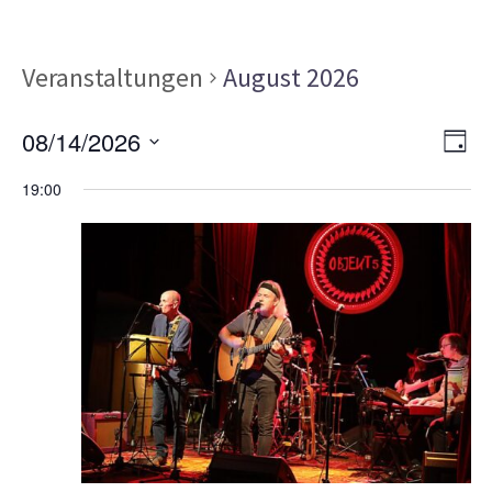
Veranstaltungen
August 2026
Ans
Ver
08/14/2026
TAG
Ans
Nav
Datum
Nav
19:00
wählen.