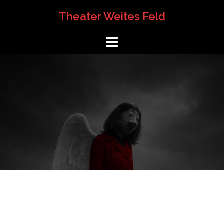
Springe
Theater Weites Feld
zum
Inhalt