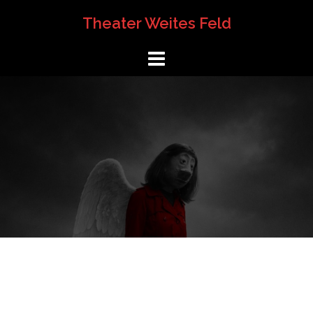
Springe
Theater Weites Feld
zum
Inhalt