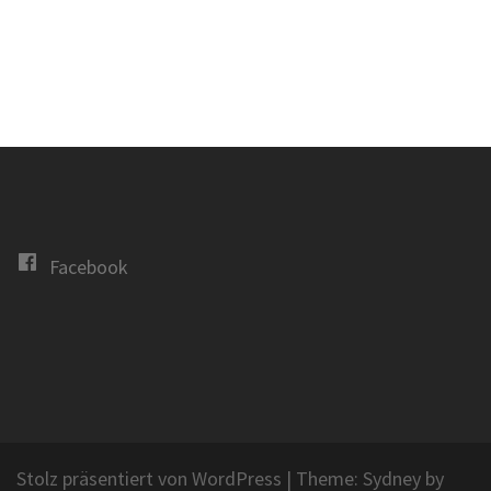
Facebook
Stolz präsentiert von WordPress
|
Theme:
Sydney
by