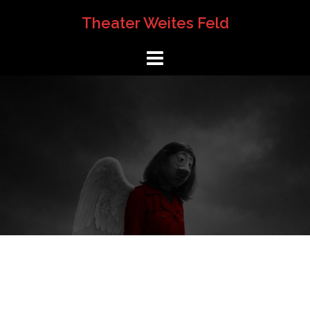
Springe
Theater Weites Feld
zum
Inhalt