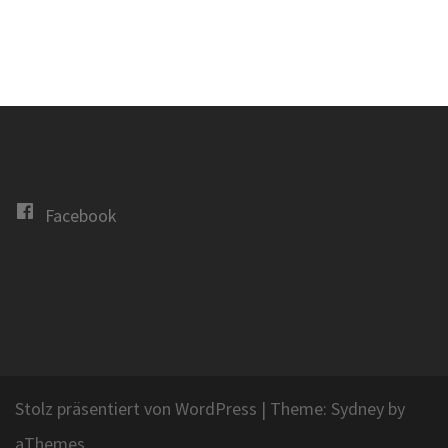
Facebook
Stolz präsentiert von WordPress
|
Theme:
Sydney
by
aThemes.