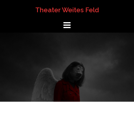
Springe
Theater Weites Feld
zum
Inhalt