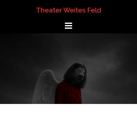
Springe
Theater Weites Feld
zum
Inhalt