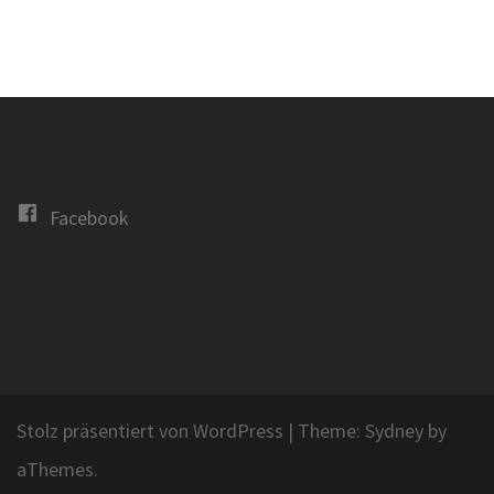
Facebook
Stolz präsentiert von WordPress
|
Theme:
Sydney
by
aThemes.