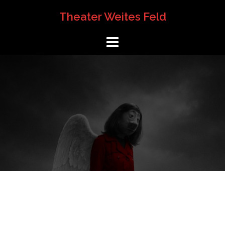
Springe
Theater Weites Feld
zum
Inhalt