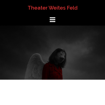
Springe
Theater Weites Feld
zum
Inhalt