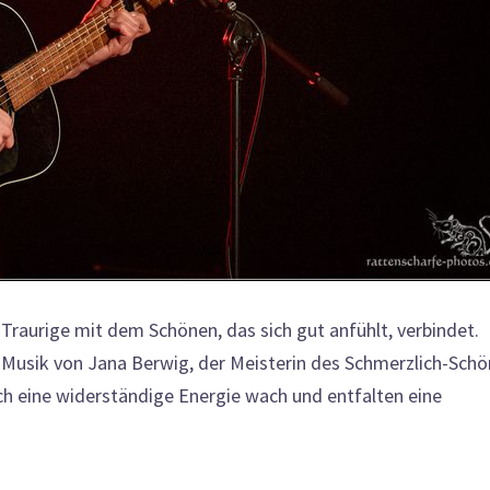
 Traurige mit dem Schönen, das sich gut anfühlt, verbindet.
ie Musik von Jana Berwig, der Meisterin des Schmerzlich-Schö
ich eine widerständige Energie wach und entfalten eine