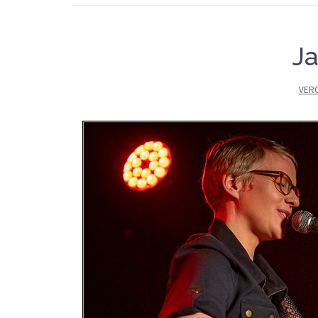
J
VER