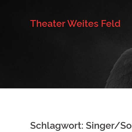
Springe
zum
Theater Weites Feld
Inhalt
Schlagwort:
Singer/So