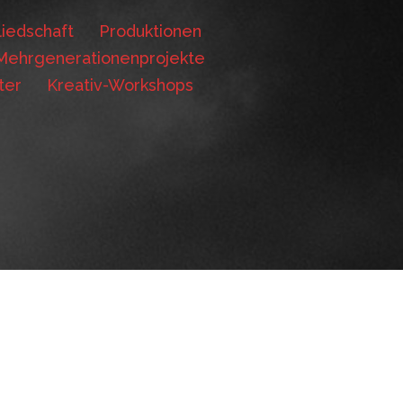
iedschaft
Produktionen
Mehrgenerationenprojekte
ter
Kreativ-Workshops