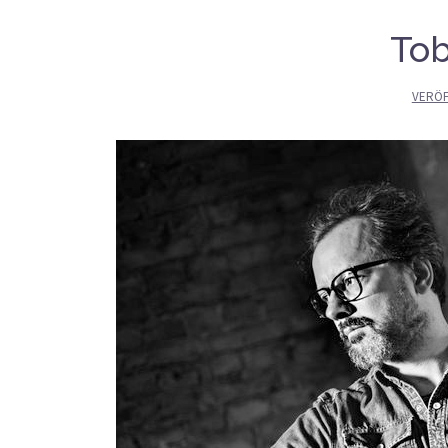
Tob
VERÖF