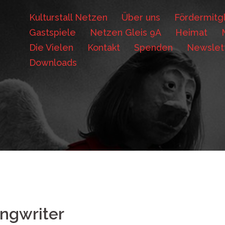
Kulturstall Netzen
Über uns
Fördermitgl
Gastspiele
Netzen Gleis 9A
Heimat
Die Vielen
Kontakt
Spenden
Newslet
Downloads
ngwriter