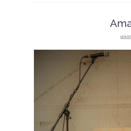
Ama
VERÖF