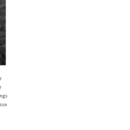
r
r
ongs
isse