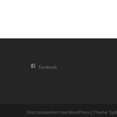
Facebook
Stolz präsentiert von WordPress
|
Theme:
Syd