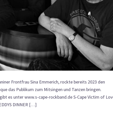
hniner Frontfrau Sina Emmerich, rockte bereits 2023 den
sique das Publikum zum Mitsingen und Tanzen bringen.
ibt es unter www.s-cape-rockband.de S-Cape Victim of Lov
FREDDYS DINNER […]