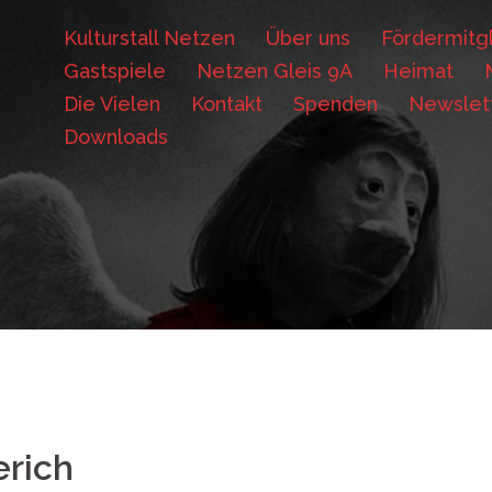
Kulturstall Netzen
Über uns
Fördermitgl
Gastspiele
Netzen Gleis 9A
Heimat
Die Vielen
Kontakt
Spenden
Newslet
Downloads
rich