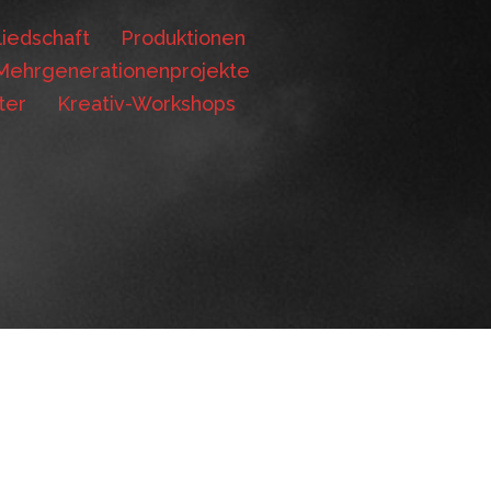
iedschaft
Produktionen
Mehrgenerationenprojekte
ter
Kreativ-Workshops