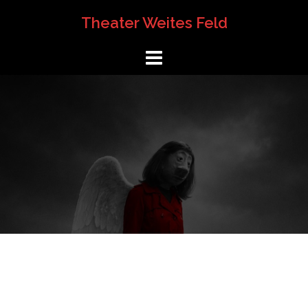
Springe
Theater Weites Feld
zum
Inhalt