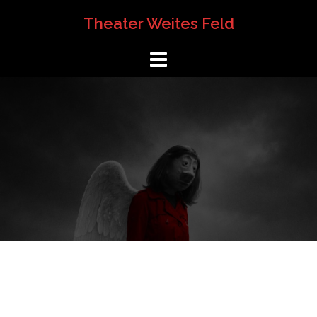
Springe
Theater Weites Feld
zum
Inhalt