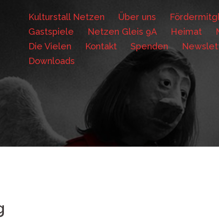
Kulturstall Netzen
Über uns
Fördermitgl
Gastspiele
Netzen Gleis 9A
Heimat
Die Vielen
Kontakt
Spenden
Newslet
Downloads
g