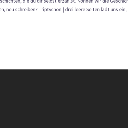
schichten, die du dir selbst erzählst. Können wir die Geschic
n, neu schreiben? Triptychon | drei leere Seiten lädt uns ein,