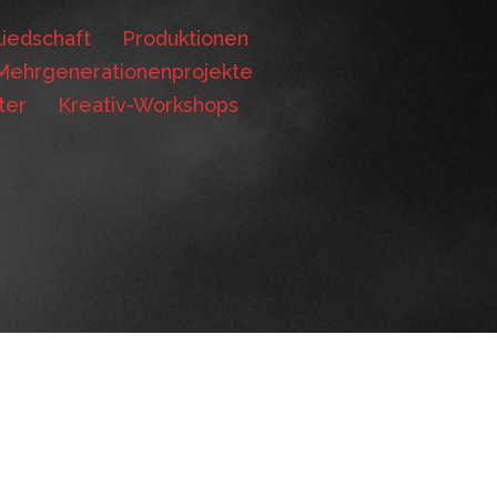
iedschaft
Produktionen
Mehrgenerationenprojekte
ter
Kreativ-Workshops