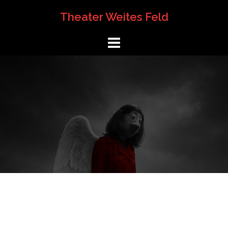
Springe
Theater Weites Feld
zum
Inhalt