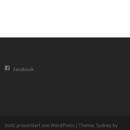
Facebook
Stolz präsentiert von WordPress
|
Theme:
Sydney
by