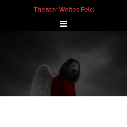
Springe
Theater Weites Feld
zum
Inhalt