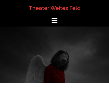
Springe
Theater Weites Feld
zum
Inhalt