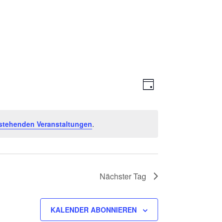
Ansichte
Veranstal
TAG
Ansichten
Navigati
Navigatio
stehenden Veranstaltungen
.
Nächster Tag
KALENDER ABONNIEREN