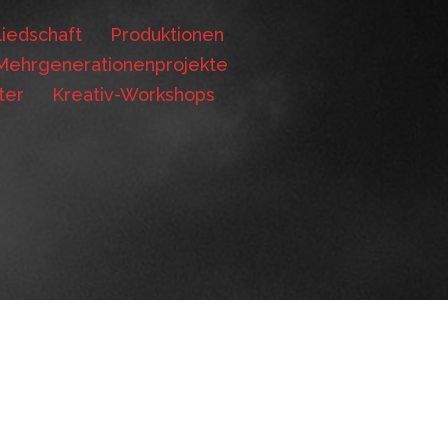
iedschaft
Produktionen
Mehrgenerationenprojekte
ter
Kreativ-Workshops