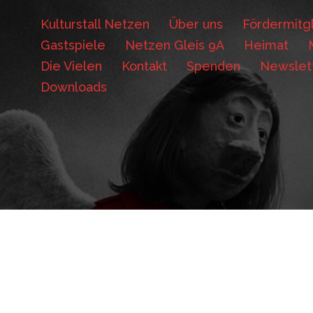
Kulturstall Netzen
Über uns
Fördermitgl
Gastspiele
Netzen Gleis 9A
Heimat
Die Vielen
Kontakt
Spenden
Newslet
Downloads