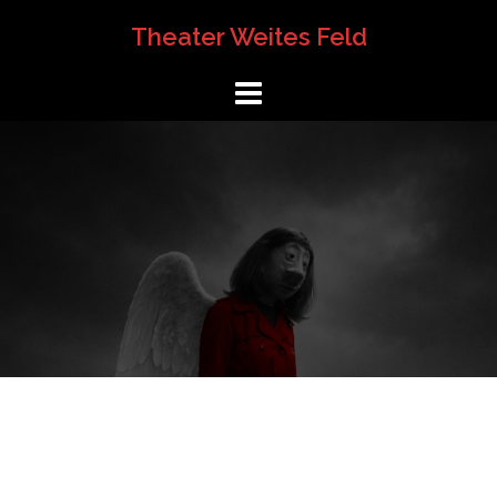
Springe
Theater Weites Feld
zum
Inhalt