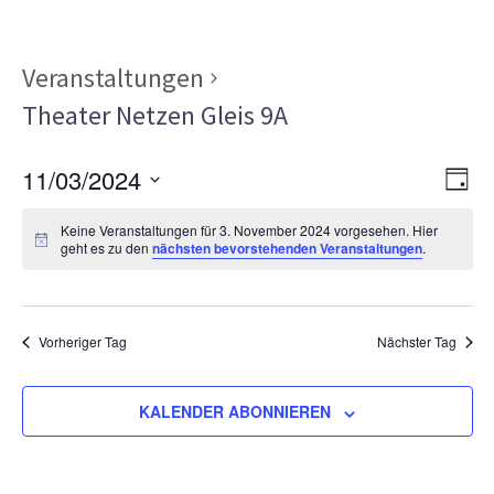
Veranstaltungen
Theater Netzen Gleis 9A
Ans
Ver
11/03/2024
TAG
Ans
Nav
Datum
Nav
Keine Veranstaltungen für 3. November 2024 vorgesehen. Hier
wählen.
geht es zu den
nächsten bevorstehenden Veranstaltungen
.
Vorheriger Tag
Nächster Tag
KALENDER ABONNIEREN