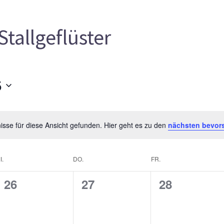
Stallgeflüster
5
sse für diese Ansicht gefunden. Hier geht es zu den
nächsten bevor
I.
DO.
FR.
0
0
0
26
27
28
gen,
Veranstaltungen,
Veranstaltungen,
Veranstalt