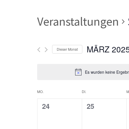
Veranstaltungen
MÄRZ 202
Dieser Monat
Datum
wählen.
Es wurden keine Ergebni
Kalender
MO.
DI.
M
0
0
24
25
von
Veranstaltungen,
Veranstaltun
Veranstaltungen