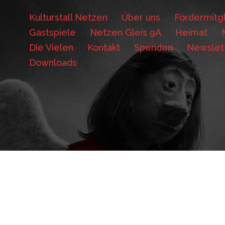
Kulturstall Netzen
Über uns
Fördermitgl
Gastspiele
Netzen Gleis 9A
Heimat
Die Vielen
Kontakt
Spenden
Newslet
Downloads