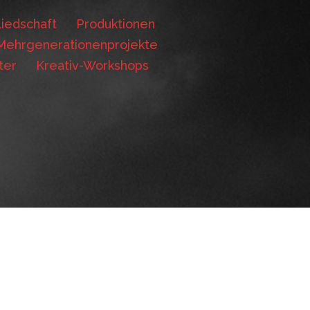
iedschaft
Produktionen
Mehrgenerationenprojekte
ter
Kreativ-Workshops