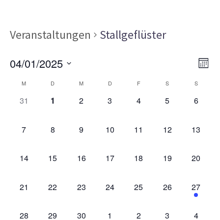
Veranstaltungen
Stallgeflüster
Ans
Ver
04/01/2025
MON
Ans
Nav
Datum
Kalender
Nav
M
D
M
D
F
S
S
wählen.
von
0
0
0
0
0
0
0
31
1
2
3
4
5
6
VERANSTALTUNGEN,
VERANSTALTUNGEN,
VERANSTALTUNGEN,
VERANSTALTUNGEN,
VERANSTALTUNGEN,
VERANSTALT
VERAN
Veranstaltungen
0
0
0
0
0
0
0
7
8
9
10
11
12
13
VERANSTALTUNGEN,
VERANSTALTUNGEN,
VERANSTALTUNGEN,
VERANSTALTUNGEN,
VERANSTALTUNGEN,
VERANSTALTU
VERAN
0
0
0
0
0
0
0
14
15
16
17
18
19
20
VERANSTALTUNGEN,
VERANSTALTUNGEN,
VERANSTALTUNGEN,
VERANSTALTUNGEN,
VERANSTALTUNGEN,
VERANSTALTU
VERAN
0
0
0
0
0
0
1
21
22
23
24
25
26
27
VERANSTALTUNGEN,
VERANSTALTUNGEN,
VERANSTALTUNGEN,
VERANSTALTUNGEN,
VERANSTALTUNGEN,
VERANSTALTU
VERAN
0
0
0
0
0
0
0
28
29
30
1
2
3
4