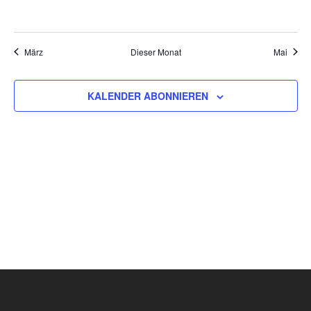
VERANSTALTUNGEN,
VERANSTALTUNGEN,
VERANSTALTUNGEN,
VERANSTALTUNGEN,
VERANSTALTUNGEN,
VERANSTALT
VERAN
März
Dieser Monat
Mai
KALENDER ABONNIEREN