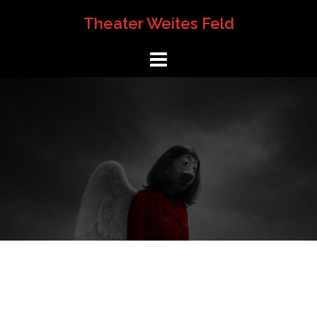
Springe
Theater Weites Feld
zum
Inhalt