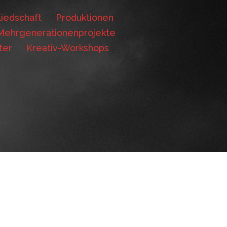
iedschaft
Produktionen
Mehrgenerationenprojekte
ter
Kreativ-Workshops