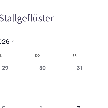
Stallgeflüster
026
I.
DO.
FR.
0
0
0
29
30
31
gen,
Veranstaltungen,
Veranstaltungen,
Veranstalt
0
0
0