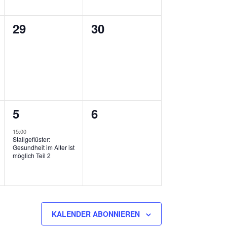
0
0
29
30
ungen,
Veranstaltungen,
Veranstaltungen,
1
0
5
6
ungen,
Veranstaltung,
Veranstaltungen,
15:00
Stallgeflüster:
Gesundheit im Alter ist
möglich Teil 2
KALENDER ABONNIEREN