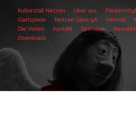
Kulturstall Netzen
Über uns
Fördermitgl
Gastspiele
Netzen Gleis 9A
Heimat
Die Vielen
Kontakt
Spenden
Newslet
Downloads