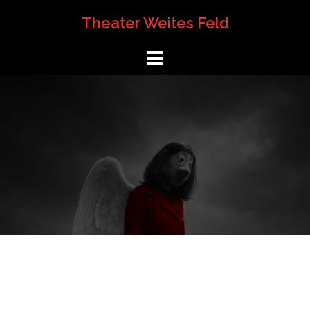
Springe
Theater Weites Feld
zum
Inhalt