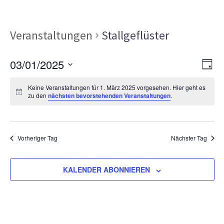
Veranstaltungen
Stallgeflüster
Ans
Ver
03/01/2025
TAG
Ans
Nav
Datum
Nav
Keine Veranstaltungen für 1. März 2025 vorgesehen. Hier geht es
wählen.
zu den
nächsten bevorstehenden Veranstaltungen
.
Vorheriger Tag
Nächster Tag
KALENDER ABONNIEREN