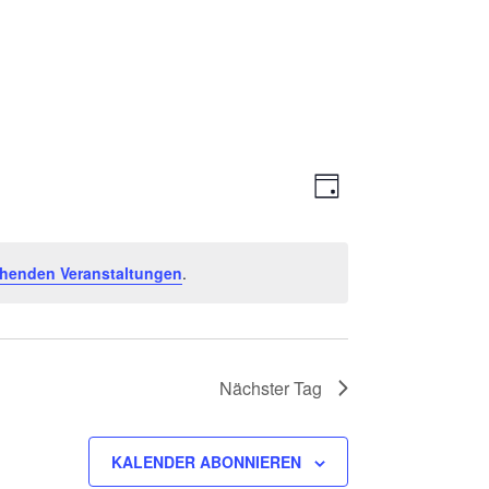
Ansichte
Veranstal
TAG
Ansichten
Navigati
Navigatio
ehenden Veranstaltungen
.
Nächster Tag
KALENDER ABONNIEREN