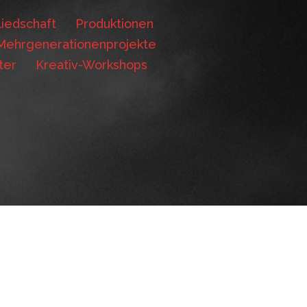
iedschaft
Produktionen
Mehrgenerationenprojekte
ter
Kreativ-Workshops