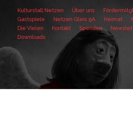
Kulturstall Netzen
Über uns
Fördermitgl
Gastspiele
Netzen Gleis 9A
Heimat
Die Vielen
Kontakt
Spenden
Newslet
Downloads